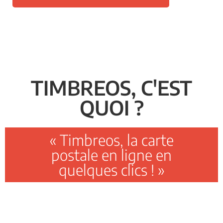
TIMBREOS, C'EST
QUOI ?
« Timbreos, la carte
postale en ligne en
quelques clics ! »